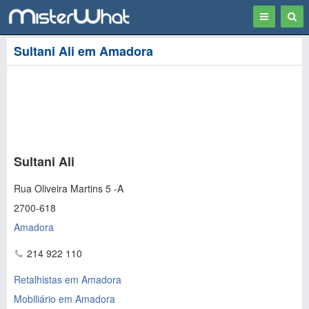
Toggle
Togg
navigation
Sear
Sultani Ali em Amadora
Sultani Ali
Rua Oliveira Martins 5 -A
2700-618
Amadora
214 922 110
Retalhistas em Amadora
Mobiliário em Amadora