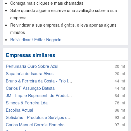
Consiga mais cliques e mais chamadas
Sabe quando alguém escreve uma avaliação sobre a sua
empresa
Reivindicar a sua empresa é grátis, e leva apenas alguns
minutos
Reivindicar / Editar Negócio
Empresas similares
Perfumaria Ouro Sobre Azul
20 mt
Sapataria de Isaura Alves
20 mt
Bruno & Ferreira da Costa - Frio Industrial Lda
44 mt
Carlos F Assunção Batista
44 mt
JM - Imp. e Represent. de Produtos para Medicina e Lab. Lda
64 mt
Simoes & Ferreira Lda
78 mt
Escolha Actual
86 mt
Sofisbrás - Produtos e Serviços de Saúde
93 mt
Carlos Manuel Correia Romeiro
97 mt