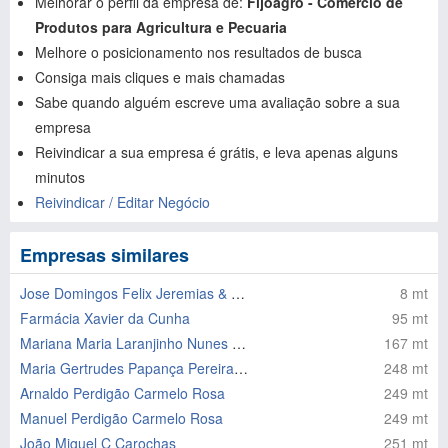
Melhorar o perfil da empresa de:
Fijoagro - Comércio de
Produtos para Agricultura e Pecuaria
Melhore o posicionamento nos resultados de busca
Consiga mais cliques e mais chamadas
Sabe quando alguém escreve uma avaliação sobre a sua
empresa
Reivindicar a sua empresa é grátis, e leva apenas alguns
minutos
Reivindicar / Editar Negócio
Empresas similares
Jose Domingos Felix Jeremias & Filhos Lda
8 mt
Farmácia Xavier da Cunha
95 mt
Mariana Maria Laranjinho Nunes Galhofo
167 mt
Maria Gertrudes Papança Pereira Sesifredo
248 mt
Arnaldo Perdigão Carmelo Rosa
249 mt
Manuel Perdigão Carmelo Rosa
249 mt
João Miguel C Carochas
251 mt