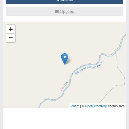
Opções
+
−
Leaflet
| ©
OpenStreetMap
contributors