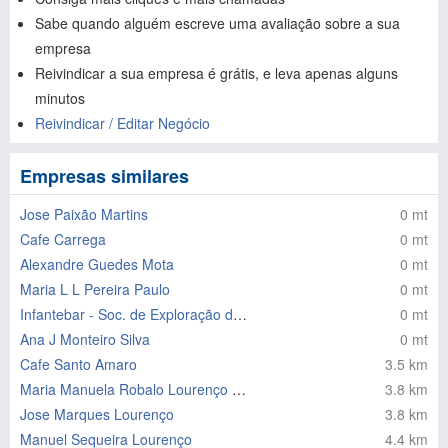
Sabe quando alguém escreve uma avaliação sobre a sua
empresa
Reivindicar a sua empresa é grátis, e leva apenas alguns
minutos
Reivindicar / Editar Negócio
Empresas similares
Jose Paixão Martins
0 mt
Cafe Carrega
0 mt
Alexandre Guedes Mota
0 mt
Maria L L Pereira Paulo
0 mt
Infantebar - Soc. de Exploração de Cafes e Bares
0 mt
Ana J Monteiro Silva
0 mt
Cafe Santo Amaro
3.5 km
Maria Manuela Robalo Lourenço Capelo
3.8 km
Jose Marques Lourenço
3.8 km
Manuel Sequeira Lourenço
4.4 km