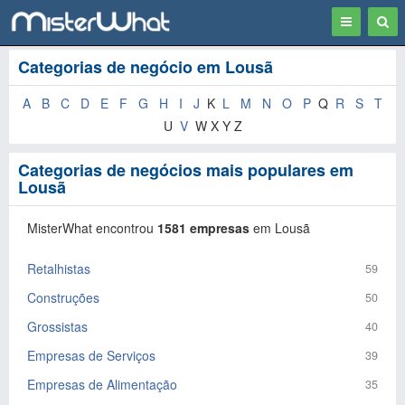
Toggle
Togg
navigation
Sear
Categorias de negócio em Lousã
A
B
C
D
E
F
G
H
I
J
K
L
M
N
O
P
Q
R
S
T
U
V
W X Y Z
Categorias de negócios mais populares em
Lousã
MisterWhat encontrou
1581 empresas
em Lousã
Retalhistas
59
Construções
50
Grossistas
40
Empresas de Serviços
39
Empresas de Alimentação
35