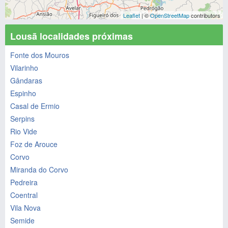
Leaflet
| ©
OpenStreetMap
contributors
Lousã localidades próximas
Fonte dos Mouros
Vilarinho
Gândaras
Espinho
Casal de Ermio
Serpins
Rio Vide
Foz de Arouce
Corvo
Miranda do Corvo
Pedreira
Coentral
Vila Nova
Semide