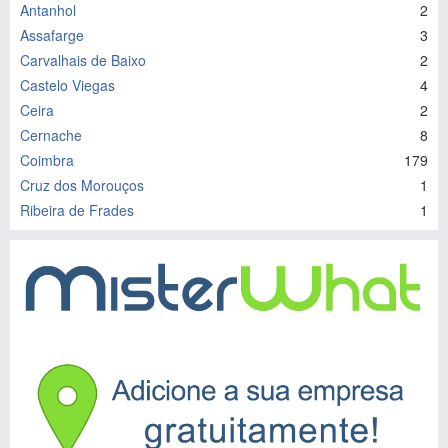
Antanhol
2
Assafarge
3
Carvalhais de Baixo
2
Castelo Viegas
4
Ceira
2
Cernache
8
Coimbra
179
Cruz dos Morouços
1
Ribeira de Frades
1