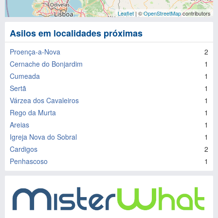
Leaflet
| ©
OpenStreetMap
contributors
Asilos em localidades próximas
Proença-a-Nova
2
Cernache do Bonjardim
1
Cumeada
1
Sertã
1
Várzea dos Cavaleiros
1
Rego da Murta
1
Areias
1
Igreja Nova do Sobral
1
Cardigos
2
Penhascoso
1