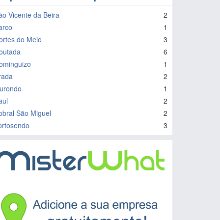
ão Vicente da Beira
2
arco
1
ortes do Meio
3
outada
6
ominguizo
1
rada
2
urondo
1
aul
2
obral São Miguel
2
ortosendo
3