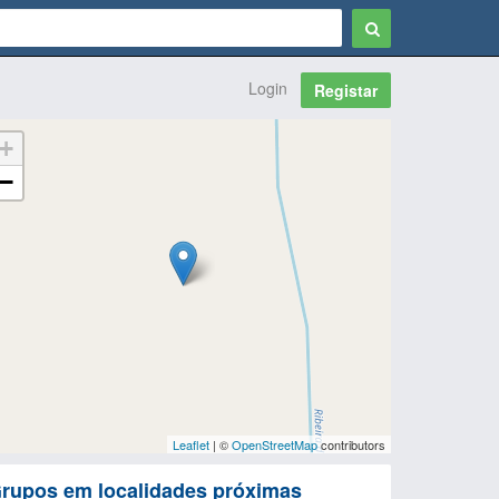
Login
Registar
+
−
Leaflet
| ©
OpenStreetMap
contributors
rupos em localidades próximas