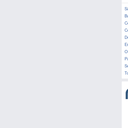
S
B
C
C
D
E
O
P
S
T