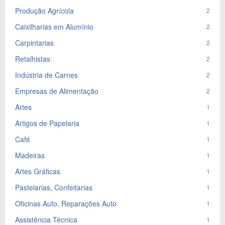
Produção Agrícola
2
Caixilharias em Alumínio
2
Carpintarias
2
Retalhistas
2
Indústria de Carnes
2
Empresas de Alimentação
2
Artes
1
Artigos de Papelaria
1
Café
1
Madeiras
1
Artes Gráficas
1
Pastelarias, Confeitarias
1
Oficinas Auto, Reparações Auto
1
Assistência Técnica
1