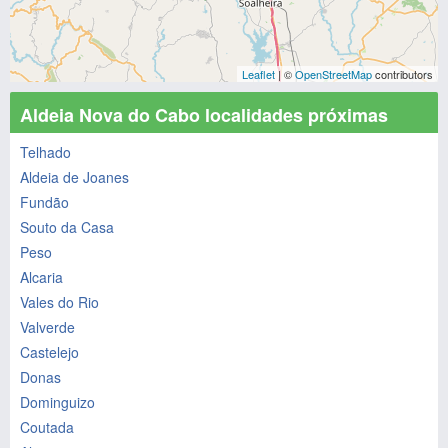
Leaflet
| ©
OpenStreetMap
contributors
Aldeia Nova do Cabo localidades próximas
Telhado
Aldeia de Joanes
Fundão
Souto da Casa
Peso
Alcaria
Vales do Rio
Valverde
Castelejo
Donas
Dominguizo
Coutada