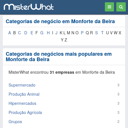
Toggle
Togg
navigation
Sear
Categorias de negócio em Monforte da Beira
A
B
C
D
E
F
G
H
I
J
K L M N O
P
Q R
S
T
U V W X
Y Z
Categorias de negócios mais populares em
Monforte da Beira
MisterWhat encontrou
31 empresas
em Monforte da Beira
Supermercado
3
Produção Animal
3
Hipermercados
3
Produção Agrícola
3
Grupos
2