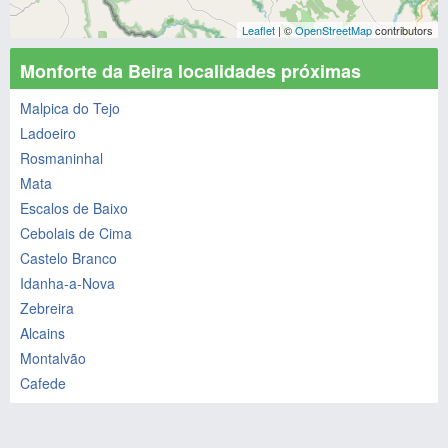
Leaflet
| ©
OpenStreetMap
contributors
Monforte da Beira localidades próximas
Malpica do Tejo
Ladoeiro
Rosmaninhal
Mata
Escalos de Baixo
Cebolais de Cima
Castelo Branco
Idanha-a-Nova
Zebreira
Alcains
Montalvão
Cafede