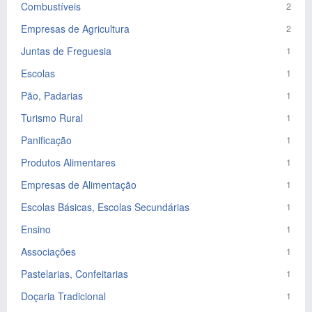
Combustíveis
2
Empresas de Agricultura
2
Juntas de Freguesia
1
Escolas
1
Pão, Padarias
1
Turismo Rural
1
Panificação
1
Produtos Alimentares
1
Empresas de Alimentação
1
Escolas Básicas, Escolas Secundárias
1
Ensino
1
Associações
1
Pastelarias, Confeitarias
1
Doçaria Tradicional
1