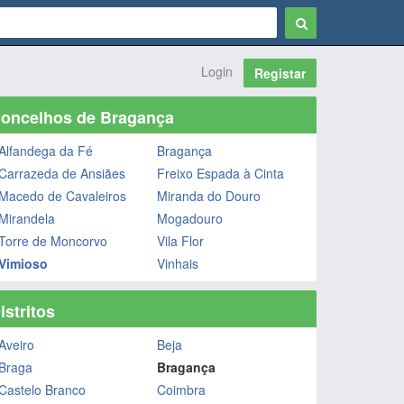
Login
Registar
oncelhos de Bragança
Alfandega da Fé
Bragança
Carrazeda de Ansiães
Freixo Espada à Cinta
Macedo de Cavaleiros
Miranda do Douro
Mirandela
Mogadouro
Torre de Moncorvo
Vila Flor
Vimioso
Vinhais
istritos
Aveiro
Beja
Braga
Bragança
Castelo Branco
Coimbra