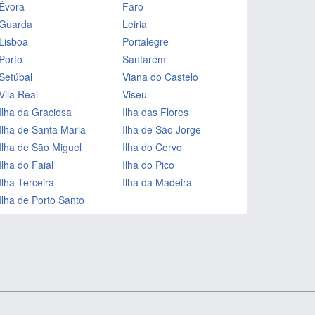
Évora
Faro
Guarda
Leiria
Lisboa
Portalegre
Porto
Santarém
Setúbal
Viana do Castelo
Vila Real
Viseu
Ilha da Graciosa
Ilha das Flores
Ilha de Santa Maria
Ilha de São Jorge
Ilha de São Miguel
Ilha do Corvo
Ilha do Faial
Ilha do Pico
Ilha Terceira
Ilha da Madeira
Ilha de Porto Santo