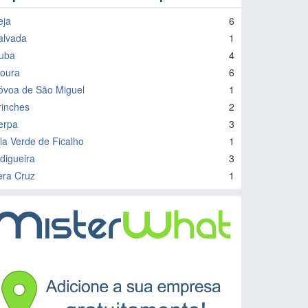
eja
6
alvada
1
uba
4
oura
6
óvoa de São Miguel
1
rinches
2
erpa
3
ila Verde de Ficalho
1
idigueira
3
era Cruz
1