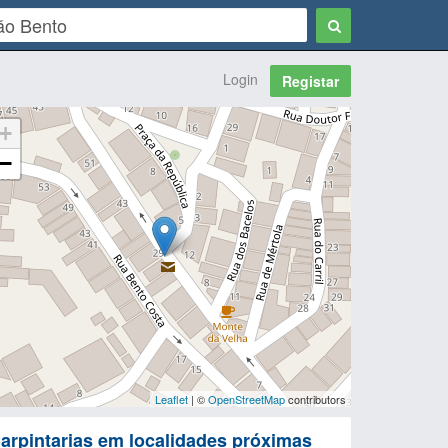
Login
Registar
+
−
Leaflet
| ©
OpenStreetMap
contributors
arpintarias em localidades próximas