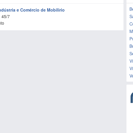
B
dústria e Comércio de Mobilirio
o 45/7
S
nto
C
M
P
B
S
V
V
V