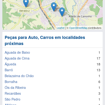
Leaflet
| ©
OpenStreetMap
contributors
Peças para Auto, Carros em localidades
próximas
Aguada de Baixo
1
Aguada de Cima
17
Águeda
18
Barrô
13
Belazaima do Chão
1
Borralha
6
Óis da Ribeira
1
Recardães
3
São Pedro
1