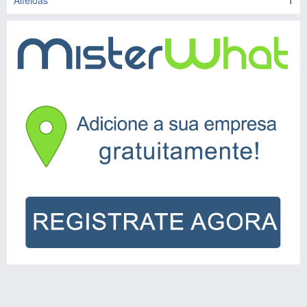
Alféloas
1